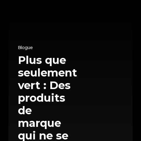
marque
qui
ne
se
Blogue
contentent
Plus que
pas
seulement
de
vert : Des
protéger
la
produits
planète.
de
marque
qui ne se