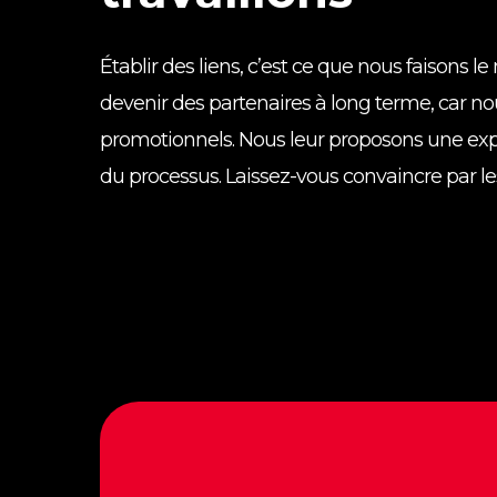
après la fin de l’événement.
Établir des liens, c’est ce que nous faisons le
devenir des partenaires à long terme, car no
promotionnels. Nous leur proposons une exp
du processus. Laissez-vous convaincre par l
brand-
brand-
mccabe-
mccabe-
3
2
bottle
journal