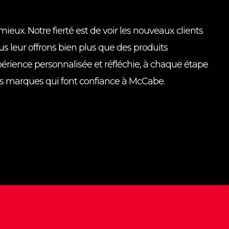
 mieux. Notre fierté est de voir les nouveaux clients
us leur offrons bien plus que des produits
érience personnalisée et réfléchie, à chaque étape
es marques qui font confiance à McCabe.
brand-
brand-
mccabe-
1
4
bag