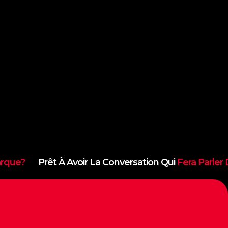
e?
Prêt À Avoir La Conversation Qui
Fera Parler De 