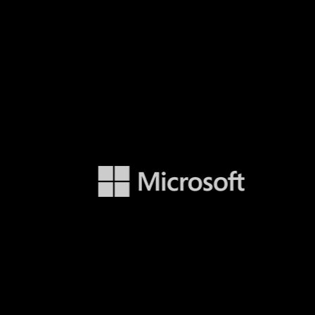
Souder
les liens
c des
os
motivons votre équipe, cultivons la
ions, de
fierté envers votre marque et créons
de vos
un sentiment d’appartenance grâce à
rs de
des vêtements et des accessoires à
l’effigie de votre entreprise qui
suscitent des conversations sur votre